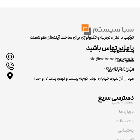
ترکیب دانش، تجربه و تکنولوژی برای ساخت آینده‌ای هوشمند
با ما در تماس باشید
پست الکترونیک
info@sabanetsystem.ir
شماره تماس
021-91001677
آدرس دفتر مرکزی
میدان آرژانتین، خیابان الوند، کوچه بیست و نهم، پلاک ۷، واحد ۱
دسترسی سریع
صفحه اصلی
درباره ما
محصولات
پشتیبانی
تماس با ما