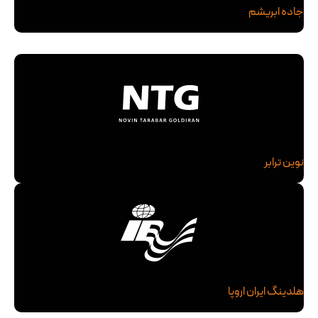
جاده ابریشم
نوین ترابر
هلدینگ ایران اروپا