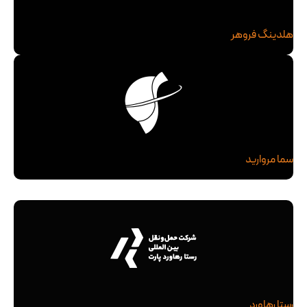
هلدینگ فروهر
سما مروارید
رستا رهاورد