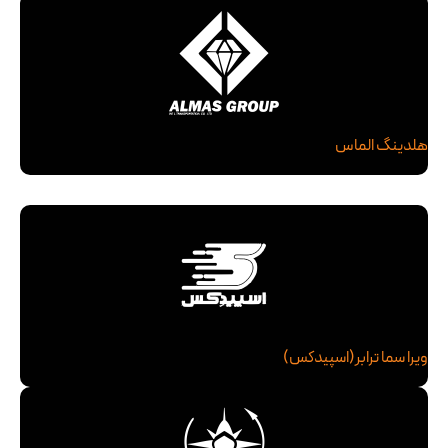
هلدینگ الماس
ویرا سما ترابر(اسپیدکس)