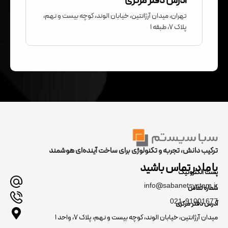
آدرس دفتر مرکزی
تهران، میدان آرژانتین، خیابان الوند، کوچه بیست و نهم،
پلاک ۷، طبقه ۱
ترکیب دانش، تجربه و تکنولوژی برای ساخت آینده‌ای هوشمند
با ما در تماس باشید
پست الکترونیک
info@sabanetsystem.ir
شماره تماس
021-91001677
آدرس دفتر مرکزی
میدان آرژانتین، خیابان الوند، کوچه بیست و نهم، پلاک ۷، واحد ۱