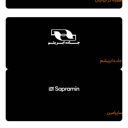
همراه دژ ایرانیان
جاده ابریشم
ساپرامین