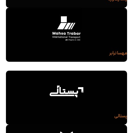
مهسا ترابر
پستالی