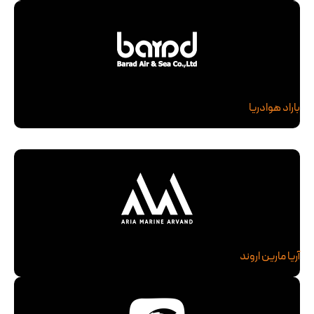
باراد هوادریا
آریا مارین اروند