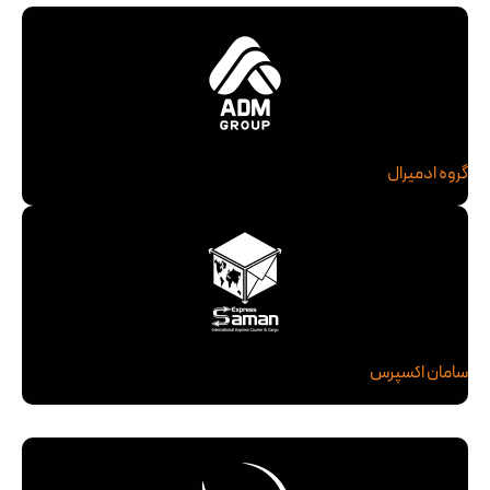
گروه ادمیرال
سامان اکسپرس