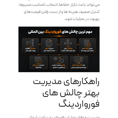
می‌تواند باعث تکرار خطاها، انتخاب نامناسب مسیرها،
کنترل ضعیف هزینه ها و از دست رفتن فرصت‌های
بهبود در عملیات شود.
راهکارهای مدیریت
بهتر چالش های
فورواردینگ
مدیریت موفق عملیات فورواردری نیازمند ایجاد