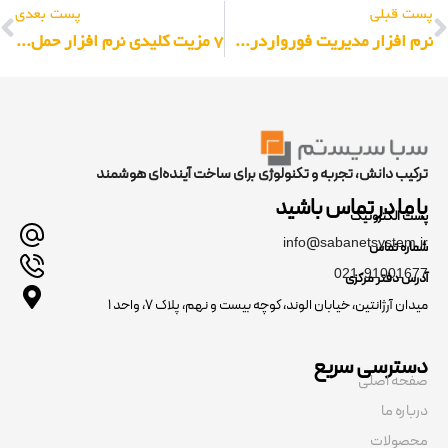
پست قبلی
پست بعدی
نرم افزار مدیریت فورواردری و کریری چیست و چه کاربردهایی دارد؟
۷ مزیت کلیدی نرم افزار حمل بین المللی برای شرکت‌های لجستیکی
ترکیب دانش، تجربه و تکنولوژی برای ساخت آینده‌ای هوشمند
با ما در تماس باشید
پست الکترونیک
info@sabanetsystem.ir
شماره تماس
021-91001677
آدرس دفتر مرکزی
میدان آرژانتین، خیابان الوند، کوچه بیست و نهم، پلاک ۷، واحد ۱
دسترسی سریع
صفحه اصلی
درباره ما
محصولات