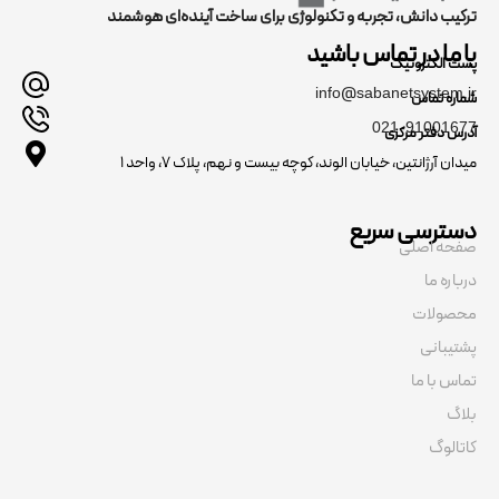
ترکیب دانش، تجربه و تکنولوژی برای ساخت آینده‌ای هوشمند
با ما در تماس باشید
پست الکترونیک
info@sabanetsystem.ir
شماره تماس
021-91001677
آدرس دفتر مرکزی
میدان آرژانتین، خیابان الوند، کوچه بیست و نهم، پلاک ۷، واحد ۱
دسترسی سریع
صفحه اصلی
درباره ما
محصولات
پشتیبانی
تماس با ما
بلاگ
کاتالوگ