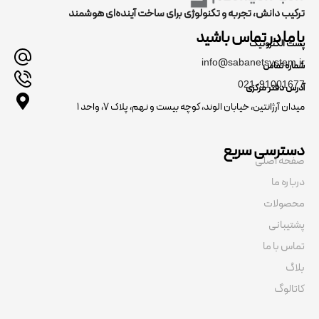
ترکیب دانش، تجربه و تکنولوژی برای ساخت آینده‌ای هوشمند
با ما در تماس باشید
پست الکترونیک
info@sabanetsystem.ir
شماره تماس
021-91001677
آدرس دفتر مرکزی
میدان آرژانتین، خیابان الوند، کوچه بیست و نهم، پلاک ۷، واحد ۱
دسترسی سریع
صفحه اصلی
درباره ما
محصولات
پشتیبانی
تماس با ما
بلاگ
کاتالوگ