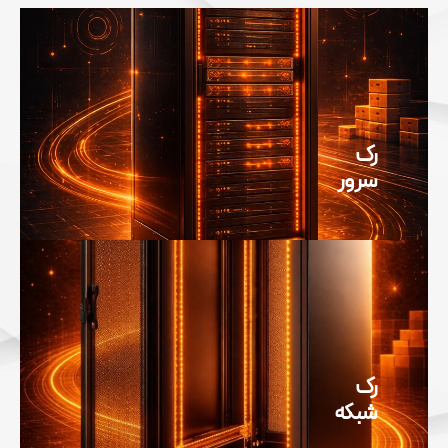
رک
سرور
رک
شبکه