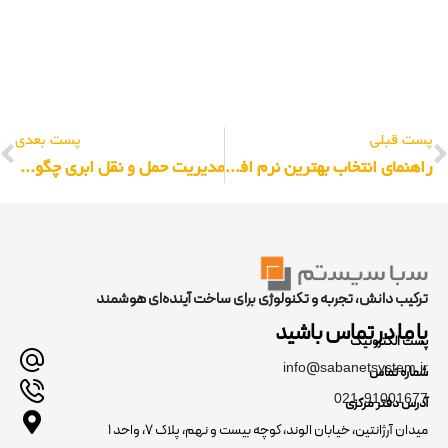
پست قبلی
پست بعدی
راهنمای انتخاب بهترین نرم افزار مدیریت حمل و نقل
مدیریت حمل و نقل ابری چگونه کار می‌کند؟
ترکیب دانش، تجربه و تکنولوژی برای ساخت آینده‌ای هوشمند
با ما در تماس باشید
پست الکترونیک
info@sabanetsystem.ir
شماره تماس
021-91001677
آدرس دفتر مرکزی
میدان آرژانتین، خیابان الوند، کوچه بیست و نهم، پلاک ۷، واحد ۱